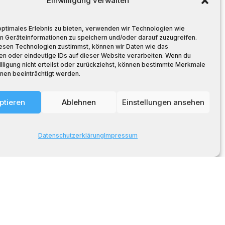
Einwilligung verwalten
EN-
optimales Erlebnis zu bieten, verwenden wir Technologien wie
m Geräteinformationen zu speichern und/oder darauf zuzugreifen.
esen Technologien zustimmst, können wir Daten wie das
unmehr 25
en oder eindeutige IDs auf dieser Website verarbeiten. Wenn du
llligung nicht erteilst oder zurückziehst, können bestimmte Merkmale
m Mann
nen beeinträchtigt werden.
ist das Gdanska
 die Region
ptieren
Ablehnen
Einstellungen ansehen
 gelebter
Datenschutzerklärung
Impressum
t in der
harakter dieses
der zum
 Golebiewski
auseigene