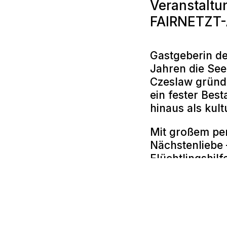
Veranstaltu
FAIRNETZT-A
Gastgeberin de
Jahren die Se
Czeslaw gründe
ein fester Bes
hinaus als kult
Mit großem pe
Nächstenliebe 
Flüchtlingshil
Ortes maßgebli
Die Veranstalt
Gedenken an ei
geschaffen wu