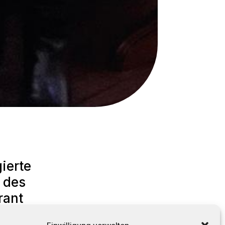
ierte
 des
rant
 Die