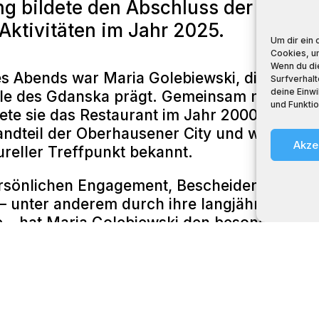
ng bildete den Abschluss der FRAU
ktivitäten im Jahr 2025.
Um dir ein 
Cookies, u
Wenn du di
s Abends war Maria Golebiewski, die seit n
Surfverhalt
deine Einwi
ele des Gdanska prägt. Gemeinsam mit ihre
und Funktio
te sie das Restaurant im Jahr 2000. Heute 
tandteil der Oberhausener City und weit über
Akze
ureller Treffpunkt bekannt.
rsönlichen Engagement, Bescheidenheit und
– unter anderem durch ihre langjährige Arbei
fe – hat Maria Golebiewski den besonderen C
ch mitgestaltet.
ung fand im sogenannten Kuro-Raum statt, 
nen Künstler und engen Freund der Familie
rde. Im Rahmen einer Führung durch das h