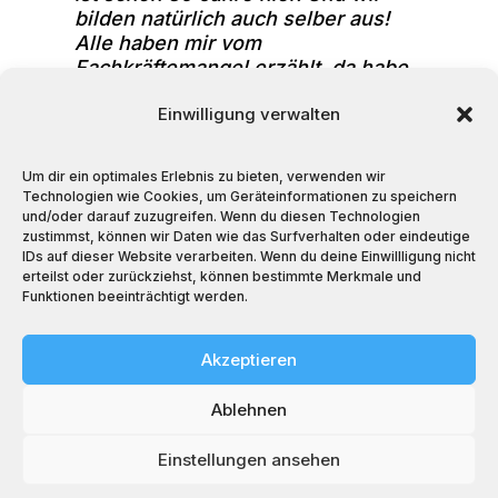
bilden natürlich auch selber aus!
Alle haben mir vom
Fachkräftemangel erzählt, da habe
ich erstmal weiter eingestellt und
Einwilligung verwalten
Personal aufgestockt“, berichtet
Uschi Wischermann ehrlich.
Um dir ein optimales Erlebnis zu bieten, verwenden wir
Die Frage des Abends, die auch alle
Technologien wie Cookies, um Geräteinformationen zu speichern
Anwesenden interessierte, war die
und/oder darauf zuzugreifen. Wenn du diesen Technologien
nach den Vorurteilen in der
zustimmst, können wir Daten wie das Surfverhalten oder eindeutige
Branche. Die Unternehmerin betont
IDs auf dieser Website verarbeiten. Wenn du deine Einwillligung nicht
erteilst oder zurückziehst, können bestimmte Merkmale und
ganz klar: „In der Hotellerie gibt es
Funktionen beeinträchtigt werden.
das nicht. Ich wurde in diesem
Bereich noch nie diskriminiert, nur
weil ich als Frau erfolgreich Hotels
Akzeptieren
leite! Ich habe es nicht schwerer,
aber auch nicht leichter als Männer
Ablehnen
in dieser Branche.“
Einstellungen ansehen
Für sie selber steht aber fest: